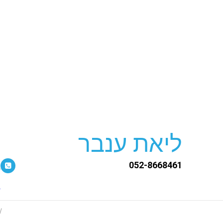
ליאת ענבר
052-8668461
ה
m