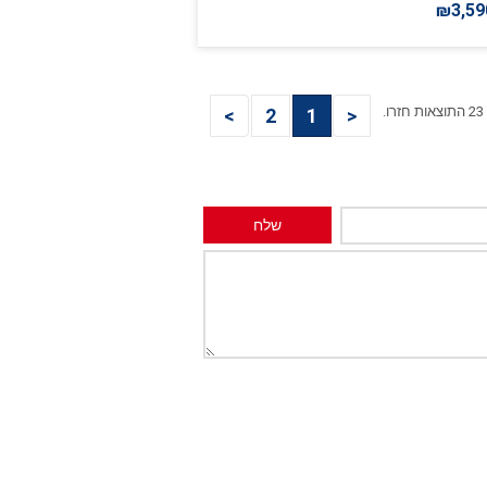
₪3,59
23 התוצאות חזרו.
>
2
1
<