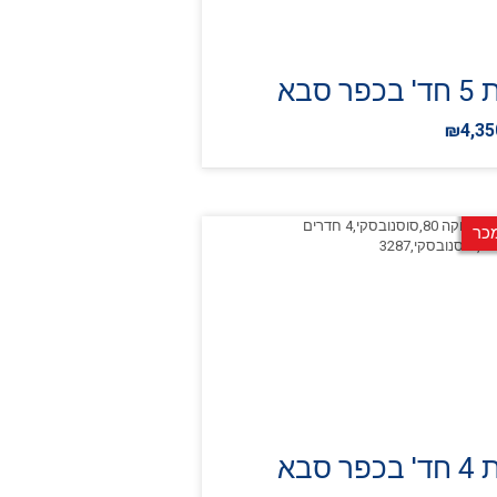
פר סבא
₪4,35
כר
פר סבא