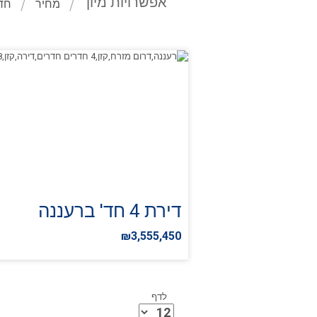
אפשרויות מיון
מחיר
חד
דירת 4 חד' ברעננה
₪3,555,450
לדף